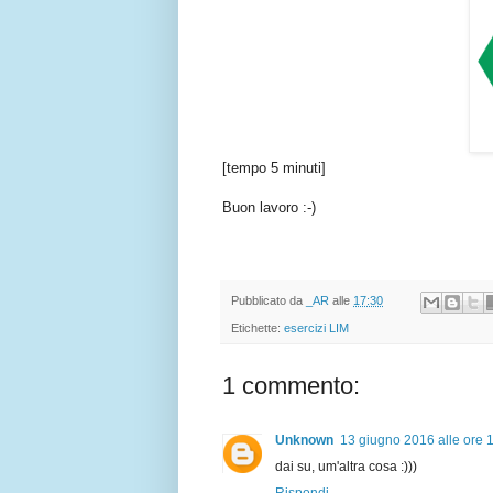
[tempo 5 minuti]
Buon lavoro :-)
Pubblicato da
_AR
alle
17:30
Etichette:
esercizi LIM
1 commento:
Unknown
13 giugno 2016 alle ore 
dai su, um'altra cosa :)))
Rispondi