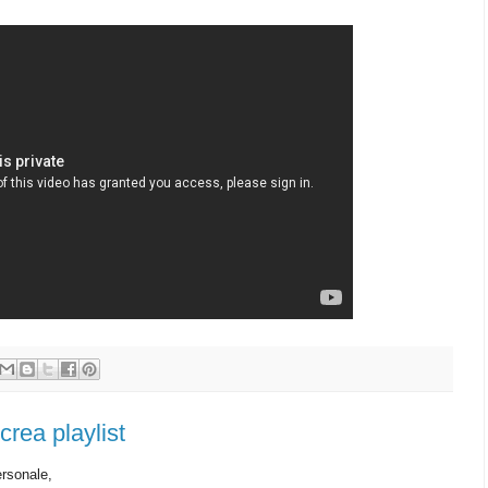
crea playlist
rsonale,