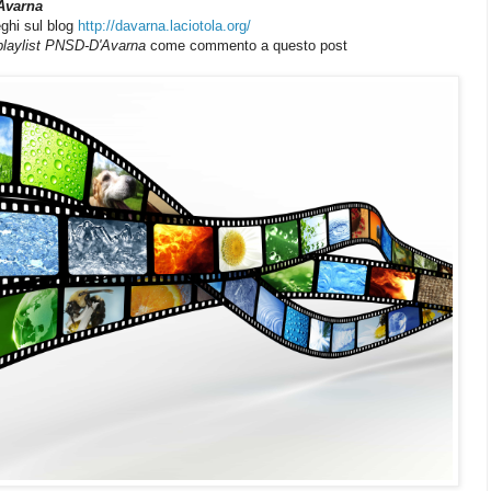
Avarna
leghi sul blog
http://davarna.laciotola.org/
playlist PNSD-D'Avarna
come commento a questo post