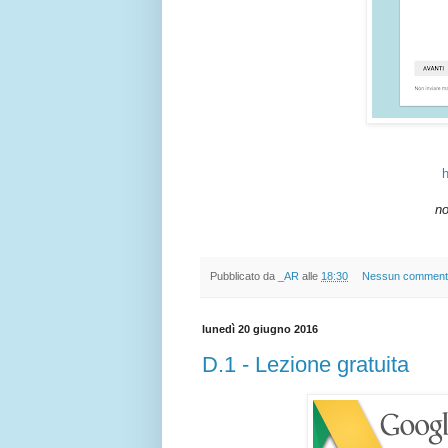
h
n
Pubblicato da
_AR
alle
18:30
Nessun comment
lunedì 20 giugno 2016
D.1 - Lezione gratuita